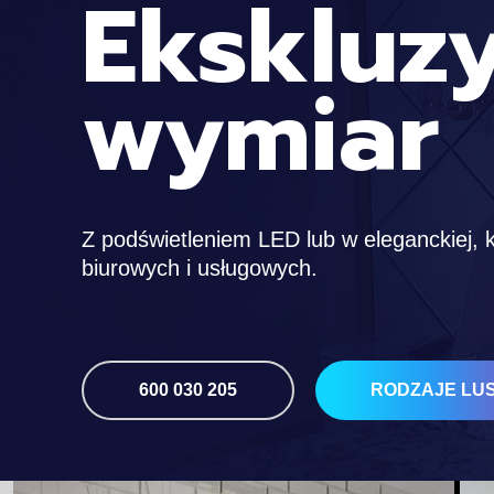
Ekskluz
wymiar
Z podświetleniem LED lub w eleganckiej, kl
biurowych i usługowych.
600 030 205
RODZAJE LU