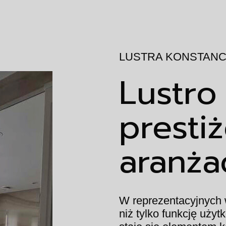
LUSTRA KONSTANC
Lustro
presti
aranżac
W reprezentacyjnych w
niż tylko funkcję uż