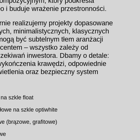
kompozycyjnym, który podkreśla
ło i buduje wrażenie przestronności.
rnie realizujemy projekty dopasowane
ch, minimalistycznych, klasycznych
mogą być subtelnym tłem aranżacji
kcentem – wszystko zależy od
czekiwań inwestora. Dbamy o detale:
ę wykończenia krawędzi, odpowiednie
ietlenia oraz bezpieczny system
na szkle float
łowe na szkle optiwhite
we (brązowe, grafitowe)
owe