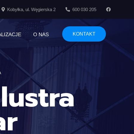
Kobyłka, ul. Węgierska 2
600 030 205
KONTAKT
ALIZACJE
O NAS
A
lustra
ar