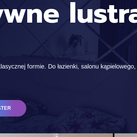
ywne lustr
asycznej formie. Do łazienki, salonu kąpielowego, 
STER