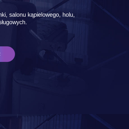
nki, salonu kąpielowego, holu,
usługowych.
R