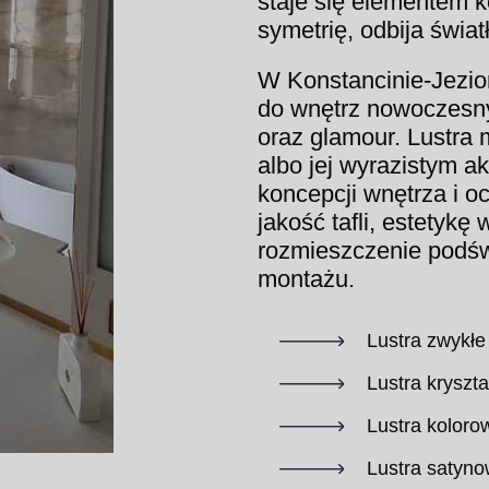
staje się elementem 
symetrię, odbija świat
W Konstancinie-Jezio
do wnętrz nowoczesny
oraz glamour. Lustra 
albo jej wyrazistym a
koncepcji wnętrza i o
jakość tafli, estetyk
rozmieszczenie podśw
montażu.
Lustra zwykłe 
Lustra kryszta
Lustra koloro
Lustra satyn