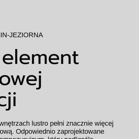
IN-JEZIORNA
 element
żowej
ji
nętrzach lustro pełni znacznie więcej
ytkową. Odpowiednio zaprojektowane