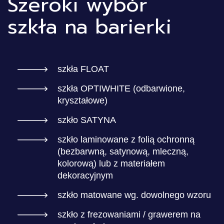
Szeroki wybór
szkła na barierki
szkła FLOAT
szkła OPTIWHITE (odbarwione,
kryształowe)
szkło SATYNA
szkło laminowane z folią ochronną
(bezbarwną, satynową, mleczną,
kolorową) lub z materiałem
dekoracyjnym
szkło matowane wg. dowolnego wzoru
szkło z frezowaniami / grawerem na