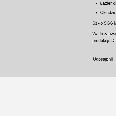
Łazienki
Okładzin
Szkło SGG MI
Warto zauważ
produkcji. D
Udostępnij