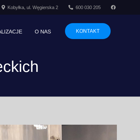
Kobyłka, ul. Węgierska 2
600 030 205
KONTAKT
ALIZACJE
O NAS
eckich