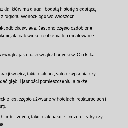
zkła, który ma długą i bogatą historię sięgającą
zi z regionu Weneckiego we Włoszech.
kt odbicia światła. Jest ono często ozdobione
akimi jak malowidła, zdobienia lub emalowanie.
ewnątrz jak i na zewnątrz budynków. Oto kilka
ji wnętrz, takich jak hol, salon, sypialnia czy
ać głębi i jasności pomieszczeniu, a także
ckie jest często używane w hotelach, restauracjach i
rę.
 publicznych, takich jak pałace, muzea, teatry czy
ną.