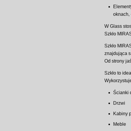
Elementy
oknach, 
W Glass sto
Szkło MIRAS
Szkło MIRAST
znajdująca s
Od strony ja
Szkło to ide
Wykorzystuje
Ścianki 
Drzwi
Kabiny 
Meble