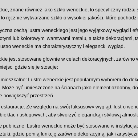
kie, znane również jako szkło weneckie, to specyficzny rodzaj s
 to ręcznie wytwarzane szkło o wysokiej jakości, które pochod
yczną cechą lustra weneckiego jest jego wyjątkowy wygląd i efe
łotymi lub kolorowymi warstwami metalu, a także dekoracjami, t
lustro weneckie ma charakterystyczny i elegancki wygląd.
kie jest stosowane głównie w celach dekoracyjnych, zarówno w
ejsc, gdzie się je stosuje:
mieszkalne: Lustro weneckie jest popularnym wyborem do dekorac
. Może być umieszczone na ścianach jako element ozdobny, dod
e powiększyć przestrzeń.
 restauracje: Ze względu na swój luksusowy wygląd, lustro wene
biektach usługowych, aby stworzyć elegancką i stylową atmosfe
je publiczne: Lustro weneckie może być stosowane w instytucjach
sztuki, gdzie pełnią funkcję zarówno dekoracyjną, jak i artystycz