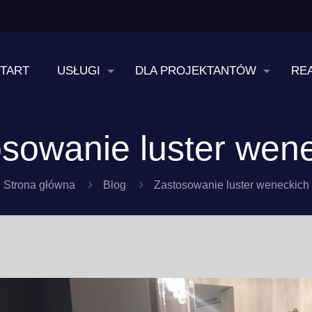
TART
USŁUGI
DLA PROJEKTANTÓW
RE
sowanie luster wen
Strona główna
Blog
Zastosowanie luster weneckich