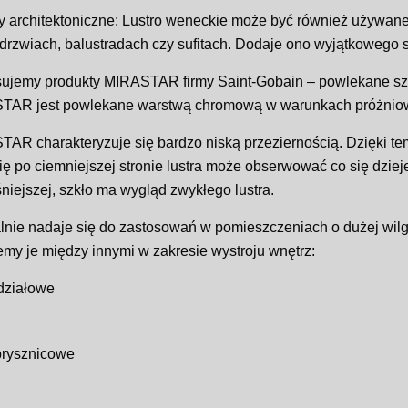
 architektoniczne: Lustro weneckie może być również używane 
drzwiach, balustradach czy sufitach. Dodaje ono wyjątkowego st
sujemy produkty MIRASTAR firmy Saint-Gobain – powlekane szk
TAR jest powlekane warstwą chromową w warunkach próżniowy
AR charakteryzuje się bardzo niską przeziernością. Dzięki t
ię po ciemniejszej stronie lustra może obserwować co się dziej
śniejszej, szkło ma wygląd zwykłego lustra.
alnie nadaje się do zastosowań w pomieszczeniach o dużej wilgo
my je między innymi w zakresie wystroju wnętrz:
działowe
prysznicowe