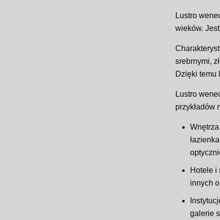
Lustro wenec
wieków. Jest
Charakteryst
srebrnymi, z
Dzięki temu 
Lustro wenec
przykładów mi
Wnętrza 
łazienka
optyczni
Hotele i
innych o
Instytuc
galerie 