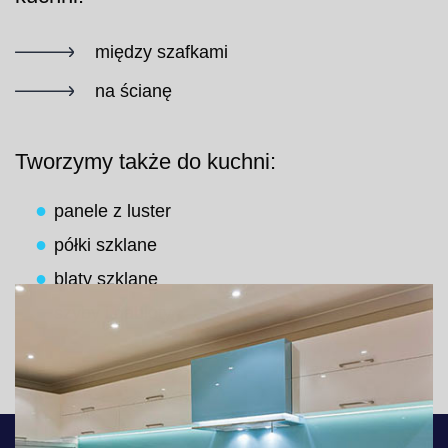
między szafkami
na ścianę
Tworzymy także do kuchni:
panele z luster
półki szklane
blaty szklane
szyby i gabloty