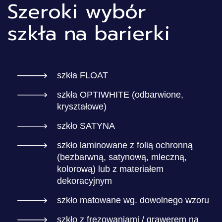
Szeroki wybór
szkła na barierki
szkła FLOAT
szkła OPTIWHITE (odbarwione,
kryształowe)
szkło SATYNA
szkło laminowane z folią ochronną
(bezbarwną, satynową, mleczną,
kolorową) lub z materiałem
dekoracyjnym
szkło matowane wg. dowolnego wzoru
szkło z frezowaniami / grawerem na